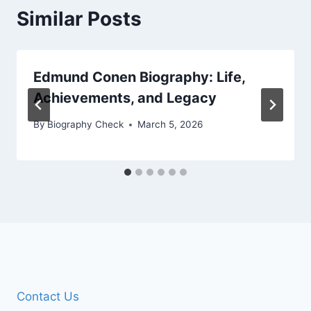
Similar Posts
Edmund Conen Biography: Life,
Achievements, and Legacy
By
Biography Check
March 5, 2026
Contact Us