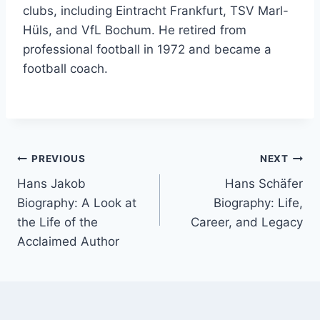
clubs, including Eintracht Frankfurt, TSV Marl-
Hüls, and VfL Bochum. He retired from
professional football in 1972 and became a
football coach.
Post
PREVIOUS
NEXT
Hans Jakob
Hans Schäfer
navigation
Biography: A Look at
Biography: Life,
the Life of the
Career, and Legacy
Acclaimed Author