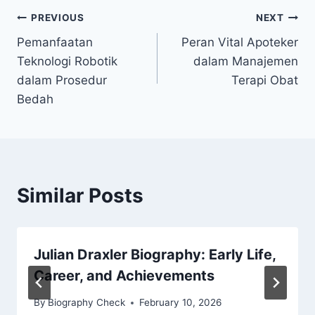
Post
PREVIOUS
NEXT
Pemanfaatan
Peran Vital Apoteker
navigation
Teknologi Robotik
dalam Manajemen
dalam Prosedur
Terapi Obat
Bedah
Similar Posts
Julian Draxler Biography: Early Life,
Career, and Achievements
By
Biography Check
February 10, 2026